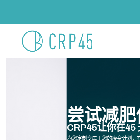
跳
至
主页
内
容
主页
尝试减肥但却瘦
CRP45让你在45 天内有效瘦身
为您定制专属于您的瘦身计划，在瘦身的同时有效管理健康