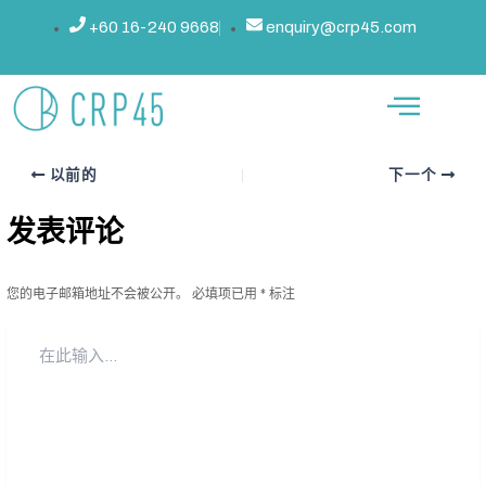
跳
文
+60 16-240 9668
enquiry@crp45.com
45 天终极挑战：改变你的身体和
至
章
内
导
心灵
容
航
作者：
行政
/
2024年9月9日
以前的
下一个
发表评论
您的电子邮箱地址不会被公开。
必填项已用
*
标注
在
此
输
入...