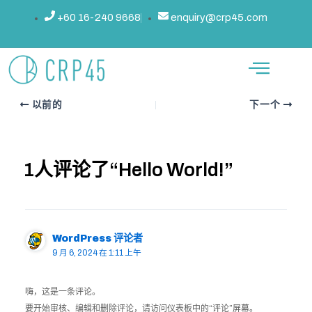
跳
文
+60 16-240 9668
enquiry@crp45.com
你好世界！
至
章
内
导
作者：
行政
/
2024年9月6日
容
航
欢迎使用 WordPress。这是您的第一篇文章。编辑或删除它，然后开始写作！
以前的
下一个
1人评论了“Hello World!”
WordPress 评论者
9 月 6, 2024 在 1:11 上午
嗨，这是一条评论。
要开始审核、编辑和删除评论，请访问仪表板中的“评论”屏幕。